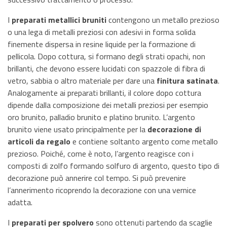
I
preparati metallici bruniti
contengono un metallo prezioso
o una lega di metalli preziosi con adesivi in forma solida
finemente dispersa in resine liquide per la formazione di
pellicola. Dopo cottura, si formano degli strati opachi, non
brillanti, che devono essere lucidati con spazzole di fibra di
vetro, sabbia o altro materiale per dare una
finitura satinata
.
Analogamente ai preparati brillanti, il colore dopo cottura
dipende dalla composizione dei metalli preziosi per esempio
oro brunito, palladio brunito e platino brunito. L’argento
brunito viene usato principalmente per la
decorazione di
articoli da regalo
e contiene soltanto argento come metallo
prezioso. Poiché, come è noto, l’argento reagisce con i
composti di zolfo formando solfuro di argento, questo tipo di
decorazione può annerire col tempo. Si può prevenire
l’annerimento ricoprendo la decorazione con una vernice
adatta.
I
preparati per spolvero
sono ottenuti partendo da scaglie