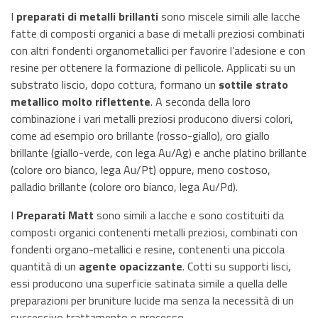
I
preparati di metalli brillanti
sono miscele simili alle lacche
fatte di composti organici a base di metalli preziosi combinati
con altri fondenti organometallici per favorire l’adesione e con
resine per ottenere la formazione di pellicole. Applicati su un
substrato liscio, dopo cottura, formano un
sottile strato
metallico molto riflettente
. A seconda della loro
combinazione i vari metalli preziosi producono diversi colori,
come ad esempio oro brillante (rosso-giallo), oro giallo
brillante (giallo-verde, con lega Au/Ag) e anche platino brillante
(colore oro bianco, lega Au/Pt) oppure, meno costoso,
palladio brillante (colore oro bianco, lega Au/Pd).
I
Preparati Matt
sono simili a lacche e sono costituiti da
composti organici contenenti metalli preziosi, combinati con
fondenti organo-metallici e resine, contenenti una piccola
quantità di un
agente opacizzante
. Cotti su supporti lisci,
essi producono una superficie satinata simile a quella delle
preparazioni per bruniture lucide ma senza la necessità di un
successivo trattamento o processo.