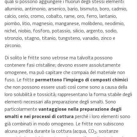
quali si possono aggiungere i fluoruri degli stessi elementi:
alluminio, antimonio, arsenico, bario, bismuto, boro, cadmio,
calcio, cerio, cromo, cobalto, rame, oro, ferro, lantanio,
piombo, litio, magnesio, manganese, molibdeno, neodimio,
nichel, niobio, fosforo, potassio, silicio, argento, sodio,
stronzio, stagno, titanio, tungsteno, vanadio, zinco e
zirconio.
Di solito le fritte sono vetrose ma talvolta possono
contenere fasi cristalline; devono essere assolutamente
omogenee, ma può capitare che compaia del materiale non
fuso. Le fritte
permettono l’impiego di composti chimici
che non possono essere usati così come sono a causa della
loro solubilità e tossicità; rappresentano la forma stabile degli
elementi necessari alla preparazione degli smalti. Sono
particolarmente
vantaggiose nella preparazione degli
smalti e nei processi di cottura
perché i loro elementi sono
già combinati in modo omogeneo. Le fritte non subiscono
alcuna perdita durante la cottura (acqua, CO
, sostanze
2