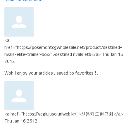
<a
href="https://pokemontcgwholesale.net/product/destined-
rivals-elite-trainer-box/">destined rivals etb</a>
Thu Jan 16
2612
Woh I enjoy your articles , saved to favorites ! .
<a href="https://yegiujuso.uriweb.kr/">신용카드현금화</a>
Thu Jan 16 2612