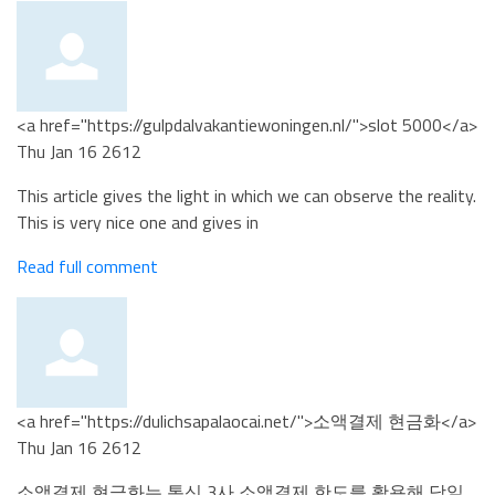
<a href="https://gulpdalvakantiewoningen.nl/">slot 5000</a>
Thu Jan 16 2612
This article gives the light in which we can observe the reality.
This is very nice one and gives in
Read full comment
<a href="https://dulichsapalaocai.net/">소액결제 현금화</a>
Thu Jan 16 2612
소액결제 현금화는 통신 3사 소액결제 한도를 활용해 당일