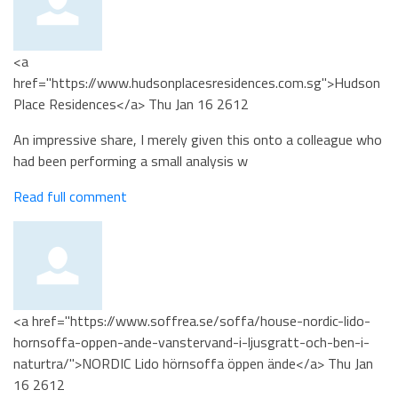
<a
href="https://www.hudsonplacesresidences.com.sg">Hudson
Place Residences</a>
Thu Jan 16 2612
An impressive share, I merely given this onto a colleague who
had been performing a small analysis w
Read full comment
<a href="https://www.soffrea.se/soffa/house-nordic-lido-
hornsoffa-oppen-ande-vanstervand-i-ljusgratt-och-ben-i-
naturtra/">NORDIC Lido hörnsoffa öppen ände</a>
Thu Jan
16 2612