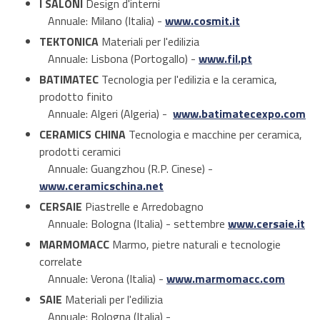
I SALONI
Design d'interni
Annuale: Milano (Italia) -
www.cosmit.it
TEKTONICA
Materiali per l'edilizia
Annuale: Lisbona (Portogallo) -
www.fil.pt
BATIMATEC
Tecnologia per l'edilizia e la ceramica,
prodotto finito
Annuale: Algeri (Algeria) -
www.batimatecexpo.com
CERAMICS CHINA
Tecnologia e macchine per ceramica,
prodotti ceramici
Annuale: Guangzhou (R.P. Cinese) -
www.ceramicschina.net
CERSAIE
Piastrelle e Arredobagno
Annuale: Bologna (Italia) - settembre
www.cersaie.it
MARMOMACC
Marmo, pietre naturali e tecnologie
correlate
Annuale: Verona (Italia) -
www.marmomacc.com
SAIE
Materiali per l'edilizia
Annuale: Bologna (Italia) -